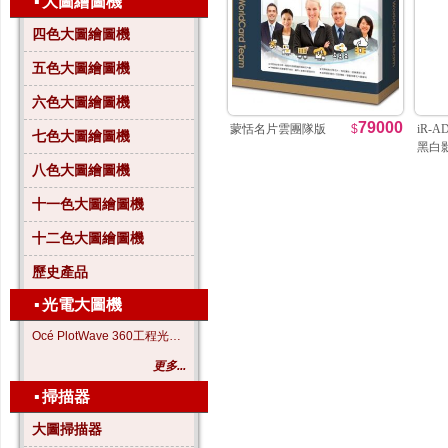
▪
大圖繪圖機
四色大圖繪圖機
五色大圖繪圖機
六色大圖繪圖機
79000
蒙恬名片雲團隊版
$
iR-A
七色大圖繪圖機
黑白
八色大圖繪圖機
十一色大圖繪圖機
十二色大圖繪圖機
歷史產品
▪
光電大圖機
Océ PlotWave 360工程光電大圖機
更多...
▪
掃描器
大圖掃描器