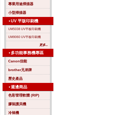
專業用途掃描器
小型掃描器
▪
UV 平版印刷機
UM5038 UV平板印刷機
UM9060 UV平板印刷機
更多...
▪
多功能事務機專區
Canon佳能
brother兄弟牌
歷史產品
▪
週邊商品
色彩管理軟體 (RIP)
膠裝護貝機
冷裱機