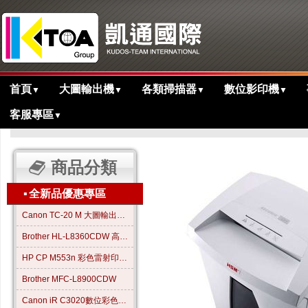
首頁
大圖輸出機
各類掃描器
數位影印機
▼
▼
▼
▼
客服專區
▼
>
>
>
主目錄
週邊商品
碎紙機
德國原裝HSM B24碎紙機
商品分類
▪
全新品優惠專區
Canon TC-20 M 大圖輸出繪圖機
Brother HL-L8360CDW 高效彩色雷射印表機
HP CP M553n 彩色雷射印表機
Brother MFC-L8900CDW
Canon iR C3020數位彩色影印機