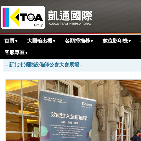
首頁
大圖輸出機
各類掃描器
數位影印機
▼
▼
▼
▼
客服專區
▼
>
首頁
活動花絮剪影
展場佈置2
- 新北市消防設備師公會大會展場 -