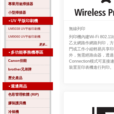
專業用途掃描器
小型掃描器
▪
UV 平版印刷機
無線列印
UM5038 UV平板印刷機
列印機內建Wi-Fi 802.1
UM9060 UV平板印刷機
乙太網路作網路列印，方
更多...
門或工作小組輕易共享印
▪
多功能事務機專區
外，無需經路由器，透過Di
Canon佳能
Connection模式可直
裝置至印表機進行列印。
brother兄弟牌
歷史產品
▪
週邊商品
色彩管理軟體 (RIP)
膠裝護貝機
冷裱機