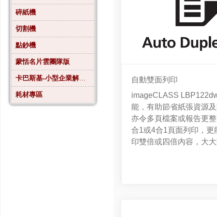
碎紙機
切割機
點鈔機
蒙恬名片雲團隊版
卡巴斯基-小型企業解決方案4
自動雙面列印
耗材專區
imageCLASS LBP1
能，有助節省紙張資源及
亦令多頁檔案或報告更整
合1或4合1頁面列印，
印雙倍或四倍內容，大大