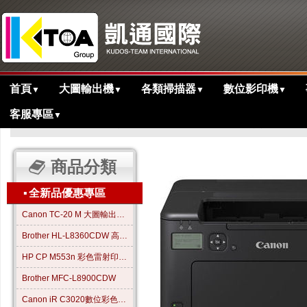
首頁
大圖輸出機
各類掃描器
數位影印機
▼
▼
▼
▼
客服專區
▼
>
>
>
主目錄
多功能事務機專區
Canon佳能
LBP122dw無線網絡
商品分類
▪
全新品優惠專區
Canon TC-20 M 大圖輸出繪圖機
Brother HL-L8360CDW 高效彩色雷射印表機
HP CP M553n 彩色雷射印表機
Brother MFC-L8900CDW
Canon iR C3020數位彩色影印機