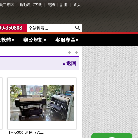
員工專區
|
驅動程式下載
|
簡體
|
註冊
|
登入
0-350888
及軟體
辦公規劃
客服專區
▼
▼
▼
返回
▲
TM-5300 與 IPF771...