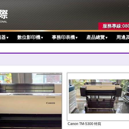
服務專線:080
描器
數位影印機
事務印表機
產品總覽
周邊
▼
▼
▼
▼
0 36吋，全新防水抗光墨水，最大容量
Canon TM-5300 特寫