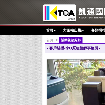
首頁
大圖輸出機
各類掃
▼
▼
>
首頁
活動花絮剪影
Canon TM-5300 最大列印尺寸A
- 客戶裝機-李O原建築師事務所 -
300ml，更快、更省、更安靜...