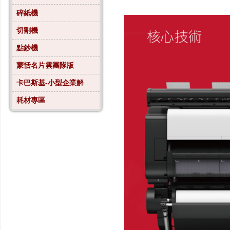
碎紙機
切割機
點鈔機
蒙恬名片雲團隊版
卡巴斯基-小型企業解決方案4
耗材專區