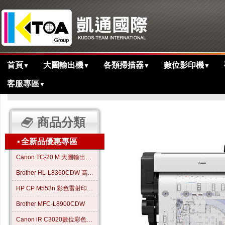
首頁
大圖輸出機
各類掃描器
數位影印機
▼
▼
▼
▼
客服專區
▼
>
>
>
主目錄
大圖繪圖機
五色大圖繪圖機
TX-5320大圖輸出繪圖機
商品分類
▪
全新品優惠專區
Canon TC-20 M 大圖輸出繪圖機
Brother HL-L8360CDW 高效彩色雷射印表機
HP CP M553n 彩色雷射印表機
Brother MFC-L8900CDW
Canon iR C3020數位彩色影印機