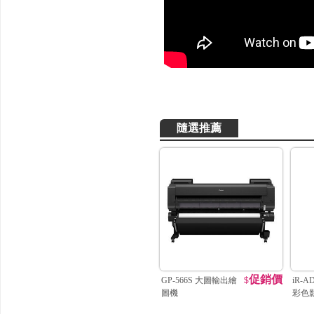
隨選推薦
促銷價
GP-566S 大圖輸出繪
$
iR-A
圖機
彩色