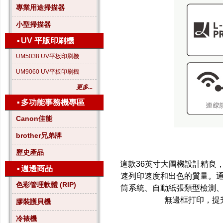
專業用途掃描器
小型掃描器
▪
UV 平版印刷機
UM5038 UV平板印刷機
UM9060 UV平板印刷機
更多...
▪
多功能事務機專區
Canon佳能
brother兄弟牌
歷史產品
這款36英寸大圖機設計精良
▪
週邊商品
速列印速度和出色的質量。
色彩管理軟體 (RIP)
筒系統、自動紙張類型檢測
無邊框打印，提
膠裝護貝機
冷裱機